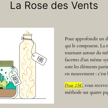
La Rose des Vent
s
Pour approfondir un dé
qui le composent. La m
tournant autour du mêm
facettes d’un même sy
sont les éléments part
en mouvement : c’est 
Pour 15€
,
vous receve
méthode sur quatre pa