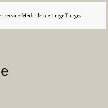
s services
Méthodes de tirage
Tirages
ge