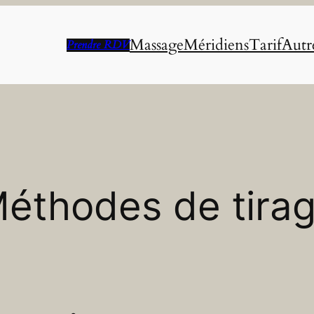
Massage
Méridiens
Tarif
Autre
Prendre RDV
éthodes de tira